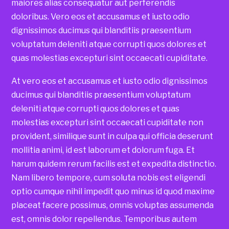
maiores alias consequatur aut perferendis
doloribus. Vero eos et accusamus et iusto odio
dignissimos ducimus qui blanditiis praesentium
voluptatum deleniti atque corrupti quos dolores et
quas molestias excepturi sint occaecati cupiditate.
At vero eos et accusamus et iusto odio dignissimos
ducimus qui blanditiis praesentium voluptatum
deleniti atque corrupti quos dolores et quas
molestias excepturi sint occaecati cupiditate non
provident, similique sunt in culpa qui officia deserunt
mollitia animi, id est laborum et dolorum fuga. Et
harum quidem rerum facilis est et expedita distinctio.
Nam libero tempore, cum soluta nobis est eligendi
optio cumque nihil impedit quo minus id quod maxime
placeat facere possimus, omnis voluptas assumenda
est, omnis dolor repellendus. Temporibus autem