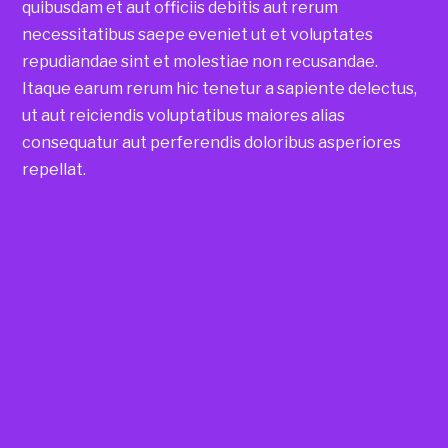
quibusdam et aut officiis debitis aut rerum
necessitatibus saepe eveniet ut et voluptates
repudiandae sint et molestiae non recusandae.
Itaque earum rerum hic tenetur a sapiente delectus,
ut aut reiciendis voluptatibus maiores alias
consequatur aut perferendis doloribus asperiores
repellat.
Keep Stylish With Brown Leather Bag
Shop